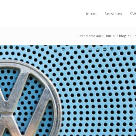
Inicio
Servicios
SW
Usted está aquí:
Inicio
/
Blog
/
Cur