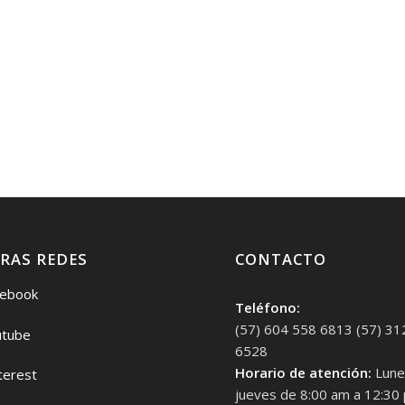
RAS REDES
CONTACTO
ebook
Teléfono:
(57) 604 558 6813 (57) 31
tube
6528
Horario de atención:
Lune
terest
jueves de 8:00 am a 12:30