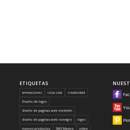
ETIQUETAS
NUEST
animaciones
coca-cola
creatividad
Fac
Diseño de logos
You
diseño de paginas web medellin
diseño de paginas web rionegro
logos
Pin
nuevos productos
SMS Masivo
video