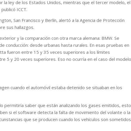
 la ley de los Estados Unidos, mientras que el tercer modelo, el
 publicó ICCT.
ton, San Francisco y Berlín, alertó a la Agencia de Protección
re sus hallazgos.
l exterior y la comparación con otra marca alemana: BMW. Se
s de conducción: desde urbanas hasta rurales. En esas pruebas en
tta fueron entre 15 y 35 veces superiores a los límites
ntre 5 y 20 veces superiores. Eso no ocurría en el caso del model
wagen cuando el automóvil estaba detenido se situaban en los
ado permitiría saber que están analizando los gases emitidos, esto
en si el software detecta la falta de movimiento del volante o la
ircunstancias que se producen cuando los vehículos son sometidos