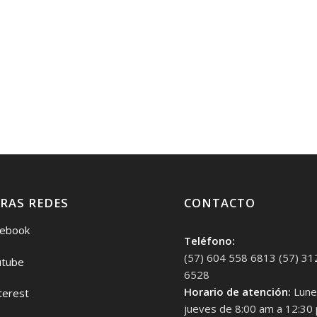
RAS REDES
CONTACTO
ebook
Teléfono:
(57) 604 558 6813 (57) 31
tube
6528
Horario de atención:
Lune
terest
jueves de 8:00 am a 12:30