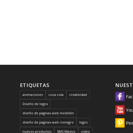
ETIQUETAS
NUEST
animaciones
coca-cola
creatividad
Fac
Diseño de logos
You
diseño de paginas web medellin
diseño de paginas web rionegro
logos
Pin
nuevos productos
SMS Masivo
video