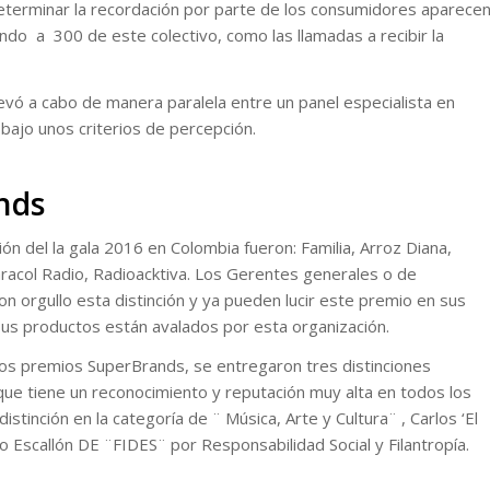
eterminar la recordación por parte de los consumidores aparece
do a 300 de este colectivo, como las llamadas a recibir la
levó a cabo de manera paralela entre un panel especialista en
 bajo unos criterios de percepción.
nds
n del la gala 2016 en Colombia fueron: Familia, Arroz Diana,
aracol Radio, Radioacktiva. Los Gerentes generales o de
 orgullo esta distinción y ya pueden lucir este premio en sus
us productos están avalados por esta organización.
los premios SuperBrands, se entregaron tres distinciones
 que tiene un reconocimiento y reputación muy alta en todos los
distinción en la categoría de ¨ Música, Arte y Cultura¨ , Carlos ‘El
 Escallón DE ¨FIDES¨ por Responsabilidad Social y Filantropía.