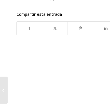
Compartir esta entrada
Campaña de Nosotras
cambió el #Bullying por
#Loving