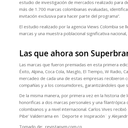
estudio de investigación de mercados realizado para d
más de 1.700 marcas colombianas evaluadas, identifican
invitación exclusiva para hacer parte del programa”.
El estudio realizado por la agencia Views Colombia se l
marcas y una muestra poblacional significativa nacional,
Las que ahora son Superbra
Las marcas que fueron premiadas en esta primera edició
Éxito, Alpina, Coca Cola, Masglo, El Tiempo, W Radio, C
mercadeo de cada una de estas empresas recibieron con
compañías y a los consumidores, garantizándoles que s
De la misma manera, por primera vez en la historia de 
honorificas a dos marcas personales y una filantrópica
colombianos y a nivel internacional. Carlos Vives recibió 
Pibe’ Valderrama en ¨Deporte e Inspiración¨ y Alejandro
Tomado de: revistapym.com.co