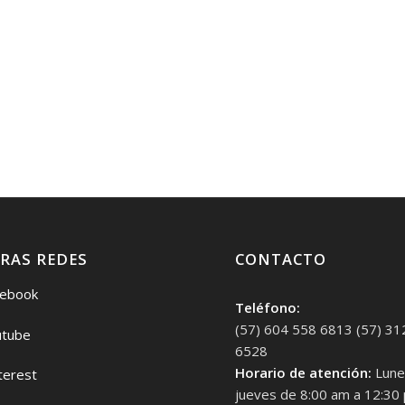
RAS REDES
CONTACTO
ebook
Teléfono:
(57) 604 558 6813 (57) 31
tube
6528
Horario de atención:
Lune
terest
jueves de 8:00 am a 12:30