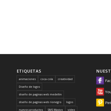
ETIQUETAS
NUEST
animaciones
coca-cola
creatividad
Fac
Diseño de logos
You
diseño de paginas web medellin
diseño de paginas web rionegro
logos
Pin
nuevos productos
SMS Masivo
video