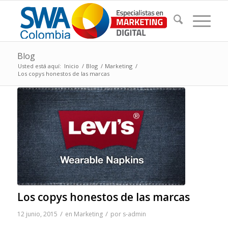
Blog
Usted está aquí:
Inicio
/
Blog
/
Marketing
/
Los copys honestos de las marcas
Los copys honestos de las marcas
/
/
12 junio, 2015
en
Marketing
por
s-admin